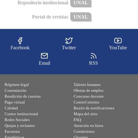
Repositorio institucional
UNAL
Portal de revistas
UNAL
Facebook
Twitter
YouTube
Email
RSS
Régimen legal
Talento humano
Contratación
Ofertas de empleo
Rendición de cuentas
Concurso docente
Pago virtual
Control interno
Calidad
Buzón de notificaciones
Correo institucional
Mapa del sitio
Redes Sociales
FAQ
Quejas y reclamos
Atención en línea
Encuesta
Contáctenos
Estadísticas
Glosario