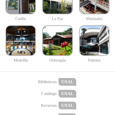
Caribe
La Paz
Manizales
Medellín
Palmira
Orinoquía
Bibliotecas
UNAL
Catálogo
UNAL
Recursos
UNAL