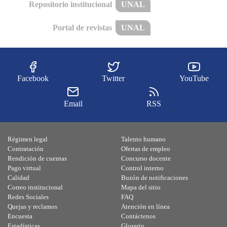
Repositorio institucional
UNAL
Portal de revistas
UNAL
Facebook
Twitter
YouTube
Email
RSS
Régimen legal
Talento humano
Contratación
Ofertas de empleo
Rendición de cuentas
Concurso docente
Pago virtual
Control interno
Calidad
Buzón de notificaciones
Correo institucional
Mapa del sitio
Redes Sociales
FAQ
Quejas y reclamos
Atención en línea
Encuesta
Contáctenos
Estadísticas
Glosario