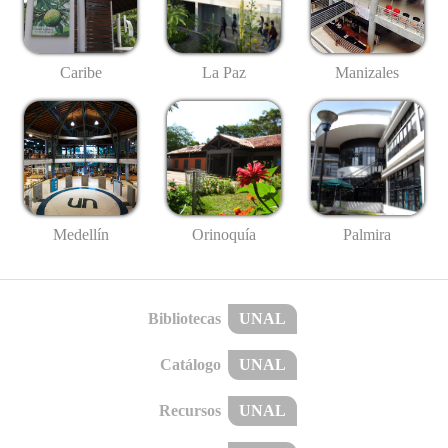
Caribe
La Paz
Manizales
Medellín
Palmira
Orinoquía
Bibliotecas
UNAL
Catálogo
UNAL
Recursos
UNAL