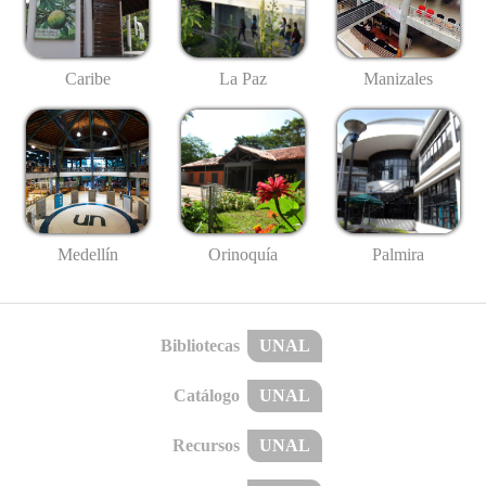
Caribe
La Paz
Manizales
Medellín
Palmira
Orinoquía
Bibliotecas
UNAL
Catálogo
UNAL
Recursos
UNAL