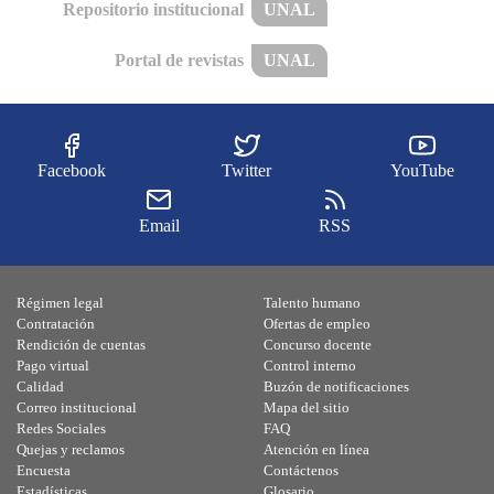
Repositorio institucional
UNAL
Portal de revistas
UNAL
Facebook
Twitter
YouTube
Email
RSS
Régimen legal
Talento humano
Contratación
Ofertas de empleo
Rendición de cuentas
Concurso docente
Pago virtual
Control interno
Calidad
Buzón de notificaciones
Correo institucional
Mapa del sitio
Redes Sociales
FAQ
Quejas y reclamos
Atención en línea
Encuesta
Contáctenos
Estadísticas
Glosario