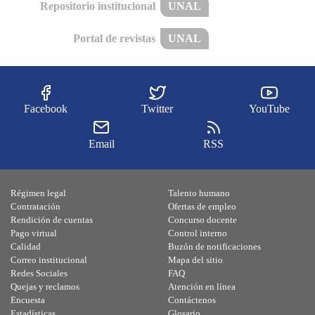
Repositorio institucional
UNAL
Portal de revistas
UNAL
Facebook
Twitter
YouTube
Email
RSS
Régimen legal
Talento humano
Contratación
Ofertas de empleo
Rendición de cuentas
Concurso docente
Pago virtual
Control interno
Calidad
Buzón de notificaciones
Correo institucional
Mapa del sitio
Redes Sociales
FAQ
Quejas y reclamos
Atención en línea
Encuesta
Contáctenos
Estadísticas
Glosario