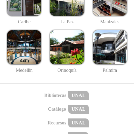
Caribe
La Paz
Manizales
Medellín
Palmira
Orinoquía
Bibliotecas
UNAL
Catálogo
UNAL
Recursos
UNAL