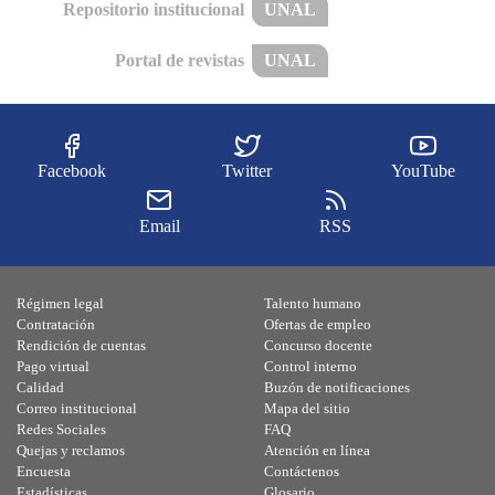
Repositorio institucional
UNAL
Portal de revistas
UNAL
Facebook
Twitter
YouTube
Email
RSS
Régimen legal
Talento humano
Contratación
Ofertas de empleo
Rendición de cuentas
Concurso docente
Pago virtual
Control interno
Calidad
Buzón de notificaciones
Correo institucional
Mapa del sitio
Redes Sociales
FAQ
Quejas y reclamos
Atención en línea
Encuesta
Contáctenos
Estadísticas
Glosario