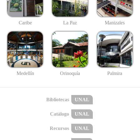
Caribe
La Paz
Manizales
Medellín
Palmira
Orinoquía
Bibliotecas
UNAL
Catálogo
UNAL
Recursos
UNAL