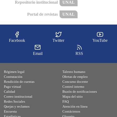
Repositorio institucional
UNAL
Portal de revistas
UNAL
Facebook
Twitter
YouTube
Email
RSS
Régimen legal
Talento humano
Contratación
Ofertas de empleo
Rendición de cuentas
Concurso docente
Pago virtual
Control interno
Calidad
Buzón de notificaciones
Correo institucional
Mapa del sitio
Redes Sociales
FAQ
Quejas y reclamos
Atención en línea
Encuesta
Contáctenos
Estadísticas
Glosario