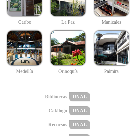
Caribe
La Paz
Manizales
Medellín
Palmira
Orinoquía
Bibliotecas
UNAL
Catálogo
UNAL
Recursos
UNAL