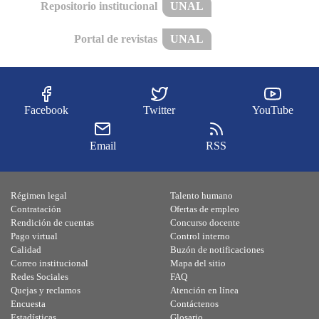
Repositorio institucional
UNAL
Portal de revistas
UNAL
Facebook
Twitter
YouTube
Email
RSS
Régimen legal
Talento humano
Contratación
Ofertas de empleo
Rendición de cuentas
Concurso docente
Pago virtual
Control interno
Calidad
Buzón de notificaciones
Correo institucional
Mapa del sitio
Redes Sociales
FAQ
Quejas y reclamos
Atención en línea
Encuesta
Contáctenos
Estadísticas
Glosario