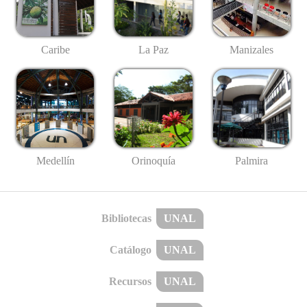
Caribe
La Paz
Manizales
Medellín
Palmira
Orinoquía
Bibliotecas
UNAL
Catálogo
UNAL
Recursos
UNAL