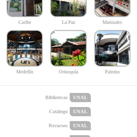
Caribe
La Paz
Manizales
Medellín
Palmira
Orinoquía
Bibliotecas
UNAL
Catálogo
UNAL
Recursos
UNAL