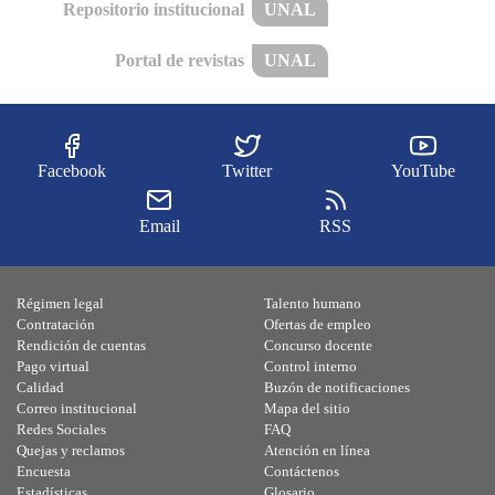
Repositorio institucional
UNAL
Portal de revistas
UNAL
Facebook
Twitter
YouTube
Email
RSS
Régimen legal
Talento humano
Contratación
Ofertas de empleo
Rendición de cuentas
Concurso docente
Pago virtual
Control interno
Calidad
Buzón de notificaciones
Correo institucional
Mapa del sitio
Redes Sociales
FAQ
Quejas y reclamos
Atención en línea
Encuesta
Contáctenos
Estadísticas
Glosario