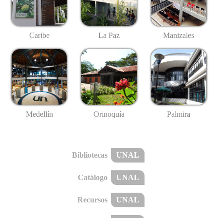
Caribe
La Paz
Manizales
Medellín
Palmira
Orinoquía
Bibliotecas
UNAL
Catálogo
UNAL
Recursos
UNAL