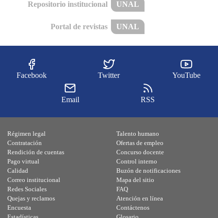
Repositorio institucional
UNAL
Portal de revistas
UNAL
Facebook
Twitter
YouTube
Email
RSS
Régimen legal
Talento humano
Contratación
Ofertas de empleo
Rendición de cuentas
Concurso docente
Pago virtual
Control interno
Calidad
Buzón de notificaciones
Correo institucional
Mapa del sitio
Redes Sociales
FAQ
Quejas y reclamos
Atención en línea
Encuesta
Contáctenos
Estadísticas
Glosario