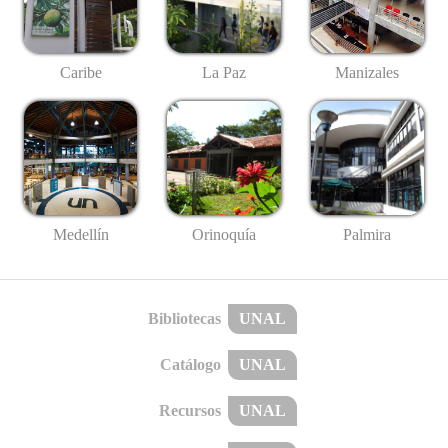
Caribe
La Paz
Manizales
Medellín
Palmira
Orinoquía
Bibliotecas
UNAL
Catálogo
UNAL
Recursos
UNAL