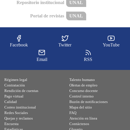
Repositorio institucional
UNAL
Portal de revistas
UNAL
Facebook
Twitter
YouTube
Email
RSS
Régimen legal
Talento humano
Contratación
Ofertas de empleo
Rendición de cuentas
Concurso docente
Pago virtual
Control interno
Calidad
Buzón de notificaciones
Correo institucional
Mapa del sitio
Redes Sociales
FAQ
Quejas y reclamos
Atención en línea
Encuesta
Contáctenos
Estadísticas
Glosario