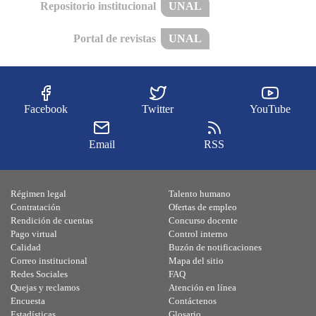
Repositorio institucional
UNAL
Portal de revistas
UNAL
Facebook
Twitter
YouTube
Email
RSS
Régimen legal
Talento humano
Contratación
Ofertas de empleo
Rendición de cuentas
Concurso docente
Pago virtual
Control interno
Calidad
Buzón de notificaciones
Correo institucional
Mapa del sitio
Redes Sociales
FAQ
Quejas y reclamos
Atención en línea
Encuesta
Contáctenos
Estadísticas
Glosario