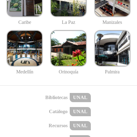
Caribe
La Paz
Manizales
Medellín
Palmira
Orinoquía
Bibliotecas
UNAL
Catálogo
UNAL
Recursos
UNAL