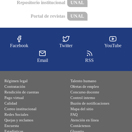
Repositorio institucional
UNAL
Portal de revistas
UNAL
Facebook
Twitter
YouTube
Email
RSS
Régimen legal
Talento humano
Contratación
Ofertas de empleo
Rendición de cuentas
Concurso docente
Pago virtual
Control interno
Calidad
Buzón de notificaciones
Correo institucional
Mapa del sitio
Redes Sociales
FAQ
Quejas y reclamos
Atención en línea
Encuesta
Contáctenos
Estadísticas
Glosario