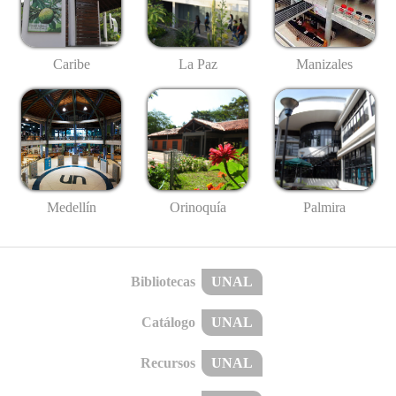
Caribe
La Paz
Manizales
Medellín
Palmira
Orinoquía
Bibliotecas
UNAL
Catálogo
UNAL
Recursos
UNAL