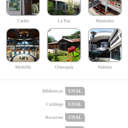
Caribe
La Paz
Manizales
Medellín
Palmira
Orinoquía
Bibliotecas
UNAL
Catálogo
UNAL
Recursos
UNAL