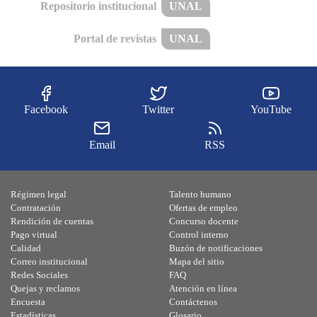
Repositorio institucional
UNAL
Portal de revistas
UNAL
Facebook
Twitter
YouTube
Email
RSS
Régimen legal
Talento humano
Contratación
Ofertas de empleo
Rendición de cuentas
Concurso docente
Pago virtual
Control interno
Calidad
Buzón de notificaciones
Correo institucional
Mapa del sitio
Redes Sociales
FAQ
Quejas y reclamos
Atención en línea
Encuesta
Contáctenos
Estadísticas
Glosario