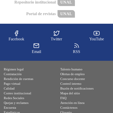
Repositorio institucional
UNAL
Portal de revistas
UNAL
Facebook
Twitter
YouTube
Email
RSS
Régimen legal
Talento humano
Contratación
Ofertas de empleo
Rendición de cuentas
Concurso docente
Pago virtual
Control interno
Calidad
Buzón de notificaciones
Correo institucional
Mapa del sitio
Redes Sociales
FAQ
Quejas y reclamos
Atención en línea
Encuesta
Contáctenos
Estadísticas
Glosario