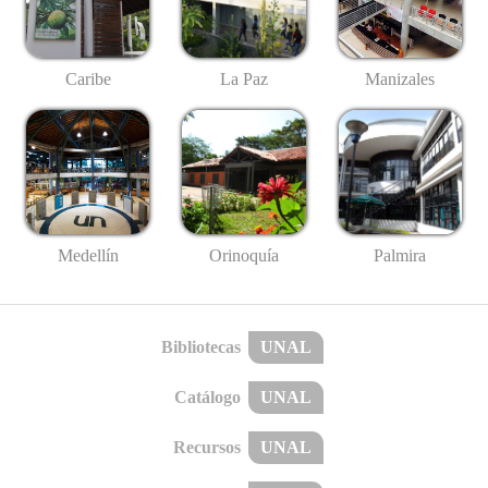
Caribe
La Paz
Manizales
Medellín
Palmira
Orinoquía
Bibliotecas
UNAL
Catálogo
UNAL
Recursos
UNAL