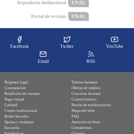
Repositorio institucional
UNAL
Portal de revistas
UNAL
Facebook
Twitter
YouTube
Email
RSS
Régimen legal
Talento humano
Contratación
Ofertas de empleo
Rendición de cuentas
Concurso docente
Pago virtual
Control interno
Calidad
Buzón de notificaciones
Correo institucional
Mapa del sitio
Redes Sociales
FAQ
Quejas y reclamos
Atención en línea
Encuesta
Contáctenos
Estadísticas
Glosario