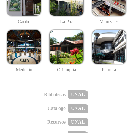
Caribe
La Paz
Manizales
Medellín
Palmira
Orinoquía
Bibliotecas
UNAL
Catálogo
UNAL
Recursos
UNAL