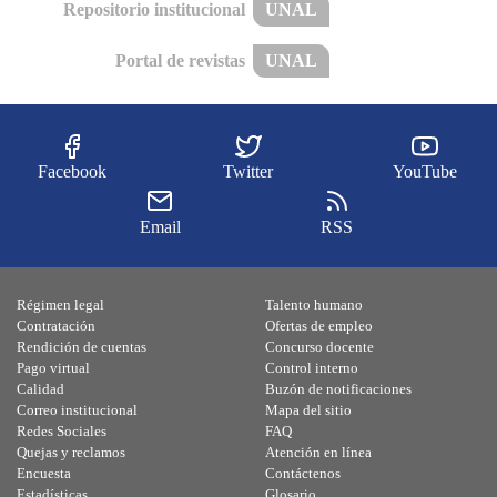
Repositorio institucional
UNAL
Portal de revistas
UNAL
Facebook
Twitter
YouTube
Email
RSS
Régimen legal
Talento humano
Contratación
Ofertas de empleo
Rendición de cuentas
Concurso docente
Pago virtual
Control interno
Calidad
Buzón de notificaciones
Correo institucional
Mapa del sitio
Redes Sociales
FAQ
Quejas y reclamos
Atención en línea
Encuesta
Contáctenos
Estadísticas
Glosario