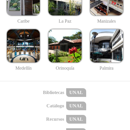
Caribe
La Paz
Manizales
Medellín
Palmira
Orinoquía
Bibliotecas
UNAL
Catálogo
UNAL
Recursos
UNAL