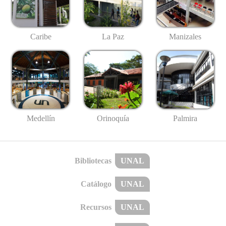
Caribe
La Paz
Manizales
Medellín
Palmira
Orinoquía
Bibliotecas
UNAL
Catálogo
UNAL
Recursos
UNAL