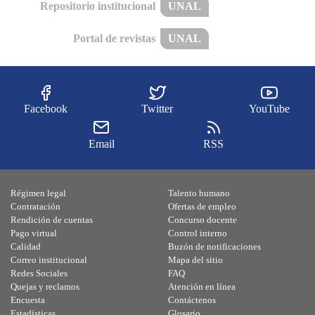
Repositorio institucional
UNAL
Portal de revistas
UNAL
Facebook
Twitter
YouTube
Email
RSS
Régimen legal
Talento humano
Contratación
Ofertas de empleo
Rendición de cuentas
Concurso docente
Pago virtual
Control interno
Calidad
Buzón de notificaciones
Correo institucional
Mapa del sitio
Redes Sociales
FAQ
Quejas y reclamos
Atención en línea
Encuesta
Contáctenos
Estadísticas
Glosario