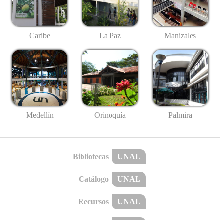
Caribe
La Paz
Manizales
Medellín
Palmira
Orinoquía
Bibliotecas
UNAL
Catálogo
UNAL
Recursos
UNAL