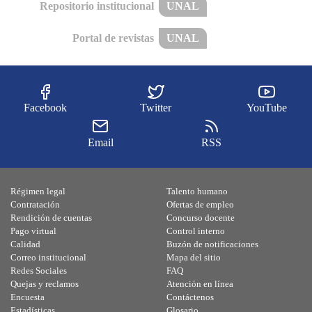
Repositorio institucional
UNAL
Portal de revistas
UNAL
Facebook
Twitter
YouTube
Email
RSS
Régimen legal
Talento humano
Contratación
Ofertas de empleo
Rendición de cuentas
Concurso docente
Pago virtual
Control interno
Calidad
Buzón de notificaciones
Correo institucional
Mapa del sitio
Redes Sociales
FAQ
Quejas y reclamos
Atención en línea
Encuesta
Contáctenos
Estadísticas
Glosario