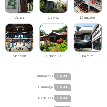
Caribe
La Paz
Manizales
Medellín
Palmira
Orinoquía
Bibliotecas
UNAL
Catálogo
UNAL
Recursos
UNAL