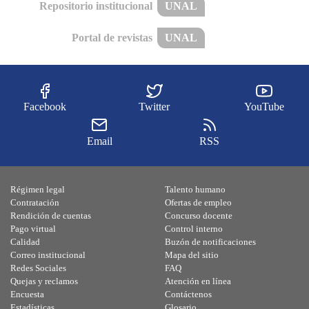
Repositorio institucional
UNAL
Portal de revistas
UNAL
Facebook
Twitter
YouTube
Email
RSS
Régimen legal
Talento humano
Contratación
Ofertas de empleo
Rendición de cuentas
Concurso docente
Pago virtual
Control interno
Calidad
Buzón de notificaciones
Correo institucional
Mapa del sitio
Redes Sociales
FAQ
Quejas y reclamos
Atención en línea
Encuesta
Contáctenos
Estadísticas
Glosario