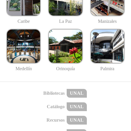
Caribe
La Paz
Manizales
Medellín
Palmira
Orinoquía
Bibliotecas
UNAL
Catálogo
UNAL
Recursos
UNAL