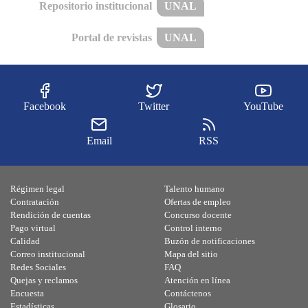
Repositorio institucional
UNAL
Portal de revistas
UNAL
Facebook
Twitter
YouTube
Email
RSS
Régimen legal
Talento humano
Contratación
Ofertas de empleo
Rendición de cuentas
Concurso docente
Pago virtual
Control interno
Calidad
Buzón de notificaciones
Correo institucional
Mapa del sitio
Redes Sociales
FAQ
Quejas y reclamos
Atención en línea
Encuesta
Contáctenos
Estadísticas
Glosario