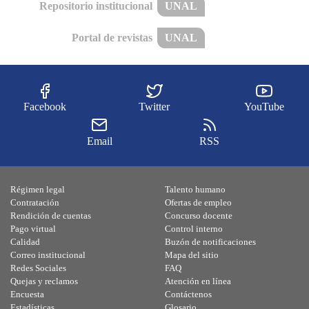
Repositorio institucional
UNAL
Portal de revistas
UNAL
Facebook
Twitter
YouTube
Email
RSS
Régimen legal
Talento humano
Contratación
Ofertas de empleo
Rendición de cuentas
Concurso docente
Pago virtual
Control interno
Calidad
Buzón de notificaciones
Correo institucional
Mapa del sitio
Redes Sociales
FAQ
Quejas y reclamos
Atención en línea
Encuesta
Contáctenos
Estadísticas
Glosario