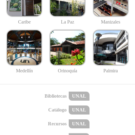
Caribe
La Paz
Manizales
Medellín
Palmira
Orinoquía
Bibliotecas
UNAL
Catálogo
UNAL
Recursos
UNAL