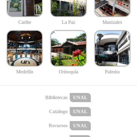
Caribe
La Paz
Manizales
Medellín
Palmira
Orinoquía
Bibliotecas
UNAL
Catálogo
UNAL
Recursos
UNAL