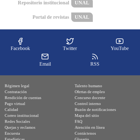
Repositorio institucional
UNAL
Portal de revistas
UNAL
Facebook
Twitter
YouTube
Email
RSS
Régimen legal
Talento humano
Contratación
Ofertas de empleo
Rendición de cuentas
Concurso docente
Pago virtual
Control interno
Calidad
Buzón de notificaciones
Correo institucional
Mapa del sitio
Redes Sociales
FAQ
Quejas y reclamos
Atención en línea
Encuesta
Contáctenos
Estadísticas
Glosario