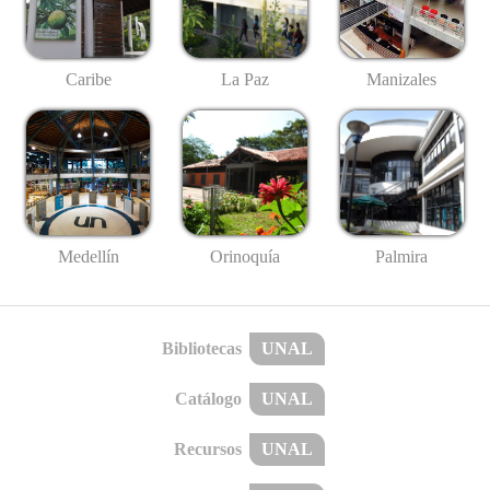
Caribe
La Paz
Manizales
Medellín
Palmira
Orinoquía
Bibliotecas
UNAL
Catálogo
UNAL
Recursos
UNAL