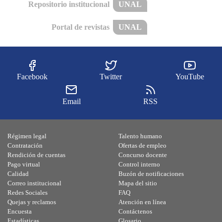
Repositorio institucional
UNAL
Portal de revistas
UNAL
Facebook
Twitter
YouTube
Email
RSS
Régimen legal
Talento humano
Contratación
Ofertas de empleo
Rendición de cuentas
Concurso docente
Pago virtual
Control interno
Calidad
Buzón de notificaciones
Correo institucional
Mapa del sitio
Redes Sociales
FAQ
Quejas y reclamos
Atención en línea
Encuesta
Contáctenos
Estadísticas
Glosario