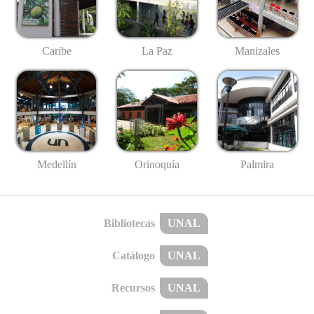
Caribe
La Paz
Manizales
Medellín
Palmira
Orinoquía
Bibliotecas
UNAL
Catálogo
UNAL
Recursos
UNAL