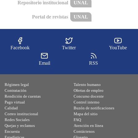
Repositorio institucional
UNAL
Portal de revistas
UNAL
Facebook
Twitter
YouTube
Email
RSS
Régimen legal
Talento humano
Contratación
Ofertas de empleo
Rendición de cuentas
Concurso docente
Pago virtual
Control interno
Calidad
Buzón de notificaciones
Correo institucional
Mapa del sitio
Redes Sociales
FAQ
Quejas y reclamos
Atención en línea
Encuesta
Contáctenos
Estadísticas
Glosario