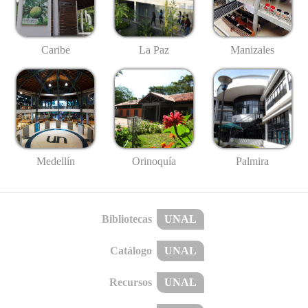
Caribe
La Paz
Manizales
Medellín
Palmira
Orinoquía
Bibliotecas
UNAL
Catálogo
UNAL
Recursos
UNAL