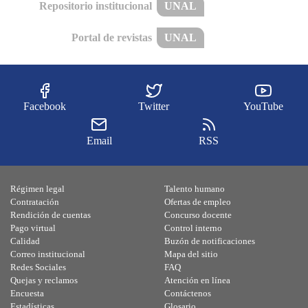
Repositorio institucional
UNAL
Portal de revistas
UNAL
Facebook
Twitter
YouTube
Email
RSS
Régimen legal
Talento humano
Contratación
Ofertas de empleo
Rendición de cuentas
Concurso docente
Pago virtual
Control interno
Calidad
Buzón de notificaciones
Correo institucional
Mapa del sitio
Redes Sociales
FAQ
Quejas y reclamos
Atención en línea
Encuesta
Contáctenos
Estadísticas
Glosario