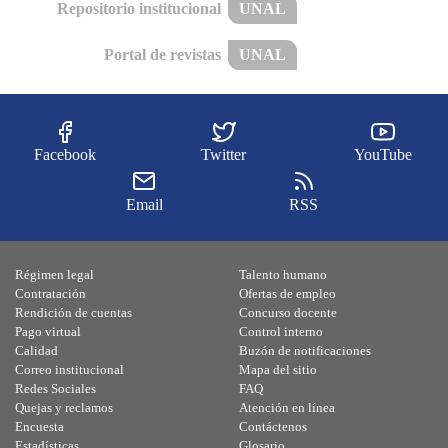
Repositorio institucional
UNAL
Portal de revistas
UNAL
Facebook
Twitter
YouTube
Email
RSS
Régimen legal
Talento humano
Contratación
Ofertas de empleo
Rendición de cuentas
Concurso docente
Pago virtual
Control interno
Calidad
Buzón de notificaciones
Correo institucional
Mapa del sitio
Redes Sociales
FAQ
Quejas y reclamos
Atención en línea
Encuesta
Contáctenos
Estadísticas
Glosario