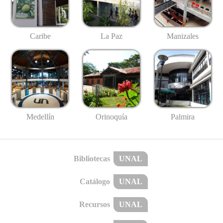
Caribe
La Paz
Manizales
Medellín
Palmira
Orinoquía
Bibliotecas
UNAL
Catálogo
UNAL
Recursos
UNAL