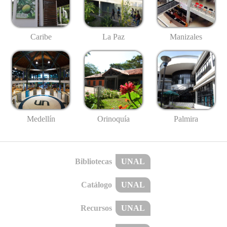
Caribe
La Paz
Manizales
Medellín
Palmira
Orinoquía
Bibliotecas
UNAL
Catálogo
UNAL
Recursos
UNAL