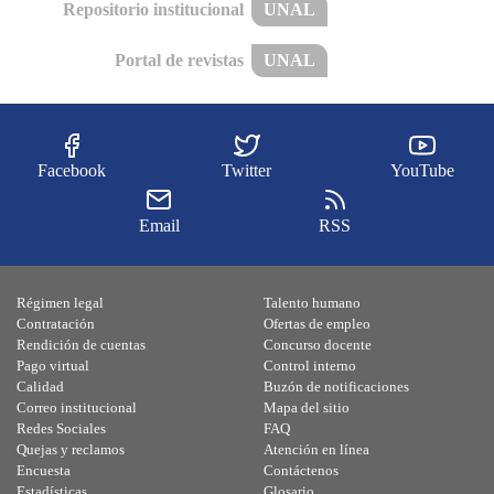
Repositorio institucional
UNAL
Portal de revistas
UNAL
Facebook
Twitter
YouTube
Email
RSS
Régimen legal
Talento humano
Contratación
Ofertas de empleo
Rendición de cuentas
Concurso docente
Pago virtual
Control interno
Calidad
Buzón de notificaciones
Correo institucional
Mapa del sitio
Redes Sociales
FAQ
Quejas y reclamos
Atención en línea
Encuesta
Contáctenos
Estadísticas
Glosario