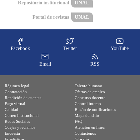
Repositorio institucional
UNAL
Portal de revistas
UNAL
Facebook
Twitter
YouTube
Email
RSS
Régimen legal
Talento humano
Contratación
Ofertas de empleo
Rendición de cuentas
Concurso docente
Pago virtual
Control interno
Calidad
Buzón de notificaciones
Correo institucional
Mapa del sitio
Redes Sociales
FAQ
Quejas y reclamos
Atención en línea
Encuesta
Contáctenos
Estadísticas
Glosario