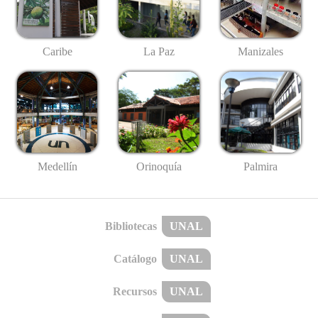
Caribe
La Paz
Manizales
Medellín
Palmira
Orinoquía
Bibliotecas
UNAL
Catálogo
UNAL
Recursos
UNAL