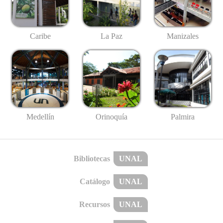
Caribe
La Paz
Manizales
Medellín
Palmira
Orinoquía
Bibliotecas
UNAL
Catálogo
UNAL
Recursos
UNAL