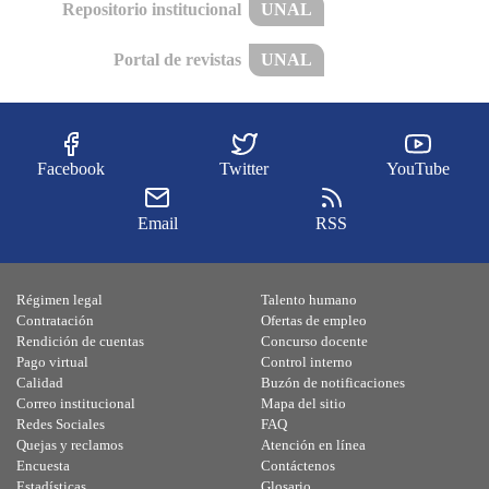
Repositorio institucional
UNAL
Portal de revistas
UNAL
Facebook
Twitter
YouTube
Email
RSS
Régimen legal
Talento humano
Contratación
Ofertas de empleo
Rendición de cuentas
Concurso docente
Pago virtual
Control interno
Calidad
Buzón de notificaciones
Correo institucional
Mapa del sitio
Redes Sociales
FAQ
Quejas y reclamos
Atención en línea
Encuesta
Contáctenos
Estadísticas
Glosario