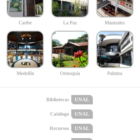
Caribe
La Paz
Manizales
Medellín
Palmira
Orinoquía
Bibliotecas
UNAL
Catálogo
UNAL
Recursos
UNAL