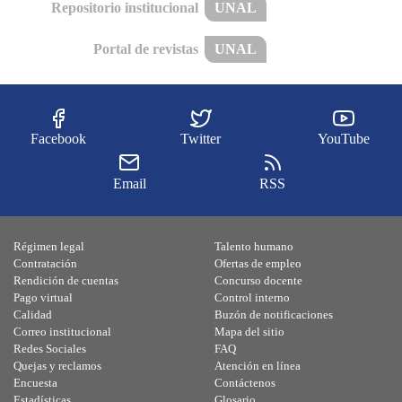
Repositorio institucional
UNAL
Portal de revistas
UNAL
Facebook
Twitter
YouTube
Email
RSS
Régimen legal
Talento humano
Contratación
Ofertas de empleo
Rendición de cuentas
Concurso docente
Pago virtual
Control interno
Calidad
Buzón de notificaciones
Correo institucional
Mapa del sitio
Redes Sociales
FAQ
Quejas y reclamos
Atención en línea
Encuesta
Contáctenos
Estadísticas
Glosario