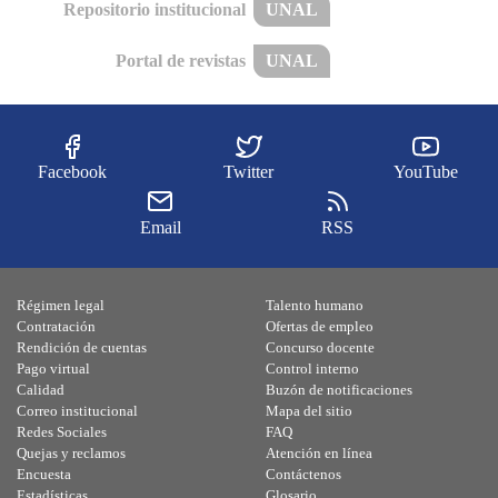
Repositorio institucional
UNAL
Portal de revistas
UNAL
Facebook
Twitter
YouTube
Email
RSS
Régimen legal
Talento humano
Contratación
Ofertas de empleo
Rendición de cuentas
Concurso docente
Pago virtual
Control interno
Calidad
Buzón de notificaciones
Correo institucional
Mapa del sitio
Redes Sociales
FAQ
Quejas y reclamos
Atención en línea
Encuesta
Contáctenos
Estadísticas
Glosario