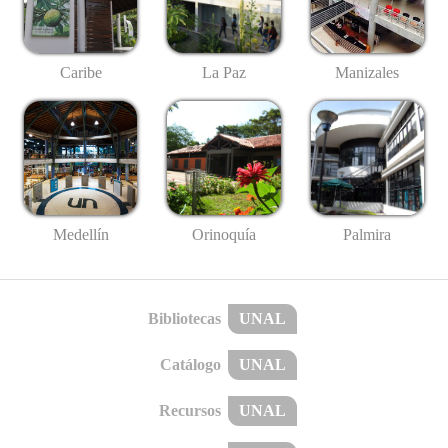
Caribe
La Paz
Manizales
Medellín
Palmira
Orinoquía
Bibliotecas
UNAL
Catálogo
UNAL
Recursos
UNAL