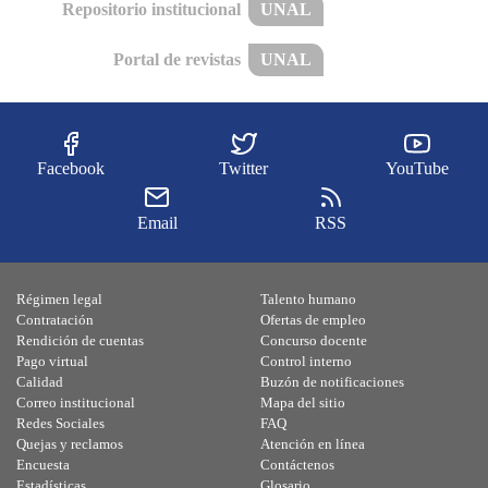
Repositorio institucional
UNAL
Portal de revistas
UNAL
Facebook
Twitter
YouTube
Email
RSS
Régimen legal
Talento humano
Contratación
Ofertas de empleo
Rendición de cuentas
Concurso docente
Pago virtual
Control interno
Calidad
Buzón de notificaciones
Correo institucional
Mapa del sitio
Redes Sociales
FAQ
Quejas y reclamos
Atención en línea
Encuesta
Contáctenos
Estadísticas
Glosario