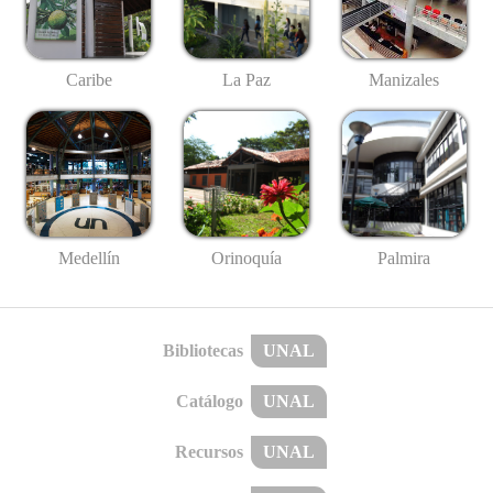
Caribe
La Paz
Manizales
Medellín
Palmira
Orinoquía
Bibliotecas
UNAL
Catálogo
UNAL
Recursos
UNAL