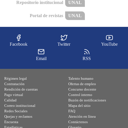
Repositorio institucional
UNAL
Portal de revistas
UNAL
Facebook
Twitter
YouTube
Email
RSS
Régimen legal
Talento humano
Contratación
Ofertas de empleo
Rendición de cuentas
Concurso docente
Pago virtual
Control interno
Calidad
Buzón de notificaciones
Correo institucional
Mapa del sitio
Redes Sociales
FAQ
Quejas y reclamos
Atención en línea
Encuesta
Contáctenos
Estadísticas
Glosario