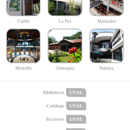
Caribe
La Paz
Manizales
Medellín
Palmira
Orinoquía
Bibliotecas
UNAL
Catálogo
UNAL
Recursos
UNAL