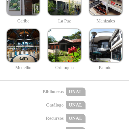
Caribe
La Paz
Manizales
Medellín
Palmira
Orinoquía
Bibliotecas
UNAL
Catálogo
UNAL
Recursos
UNAL