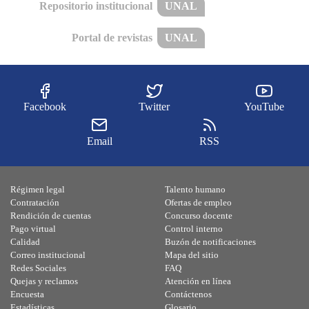
Repositorio institucional
UNAL
Portal de revistas
UNAL
Facebook
Twitter
YouTube
Email
RSS
Régimen legal
Talento humano
Contratación
Ofertas de empleo
Rendición de cuentas
Concurso docente
Pago virtual
Control interno
Calidad
Buzón de notificaciones
Correo institucional
Mapa del sitio
Redes Sociales
FAQ
Quejas y reclamos
Atención en línea
Encuesta
Contáctenos
Estadísticas
Glosario