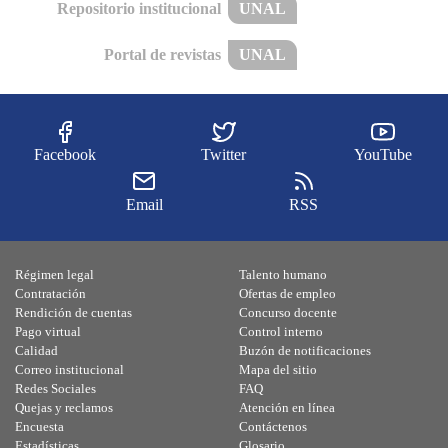
Repositorio institucional
UNAL
Portal de revistas
UNAL
Facebook
Twitter
YouTube
Email
RSS
Régimen legal
Talento humano
Contratación
Ofertas de empleo
Rendición de cuentas
Concurso docente
Pago virtual
Control interno
Calidad
Buzón de notificaciones
Correo institucional
Mapa del sitio
Redes Sociales
FAQ
Quejas y reclamos
Atención en línea
Encuesta
Contáctenos
Estadísticas
Glosario