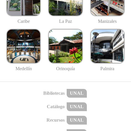
Caribe
La Paz
Manizales
Medellín
Palmira
Orinoquía
Bibliotecas
UNAL
Catálogo
UNAL
Recursos
UNAL