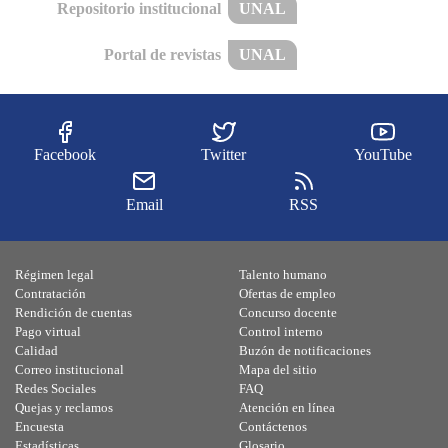
Repositorio institucional
UNAL
Portal de revistas
UNAL
Facebook
Twitter
YouTube
Email
RSS
Régimen legal
Talento humano
Contratación
Ofertas de empleo
Rendición de cuentas
Concurso docente
Pago virtual
Control interno
Calidad
Buzón de notificaciones
Correo institucional
Mapa del sitio
Redes Sociales
FAQ
Quejas y reclamos
Atención en línea
Encuesta
Contáctenos
Estadísticas
Glosario