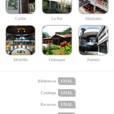
Caribe
La Paz
Manizales
Medellín
Palmira
Orinoquía
Bibliotecas
UNAL
Catálogo
UNAL
Recursos
UNAL