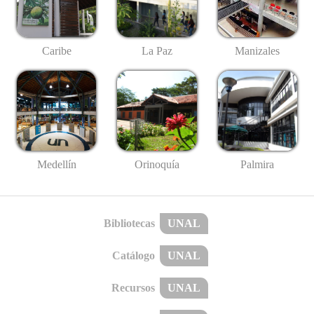
Caribe
La Paz
Manizales
Medellín
Palmira
Orinoquía
Bibliotecas
UNAL
Catálogo
UNAL
Recursos
UNAL