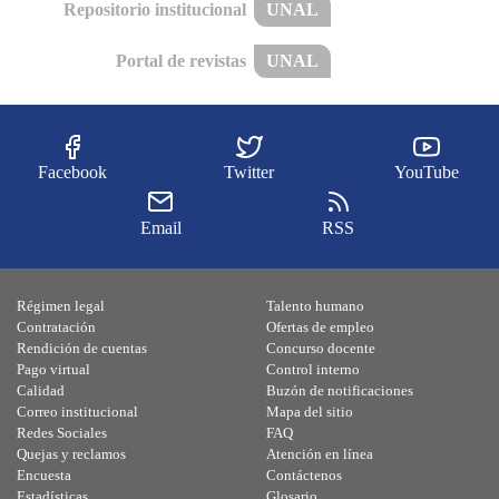
Repositorio institucional
UNAL
Portal de revistas
UNAL
Facebook
Twitter
YouTube
Email
RSS
Régimen legal
Talento humano
Contratación
Ofertas de empleo
Rendición de cuentas
Concurso docente
Pago virtual
Control interno
Calidad
Buzón de notificaciones
Correo institucional
Mapa del sitio
Redes Sociales
FAQ
Quejas y reclamos
Atención en línea
Encuesta
Contáctenos
Estadísticas
Glosario