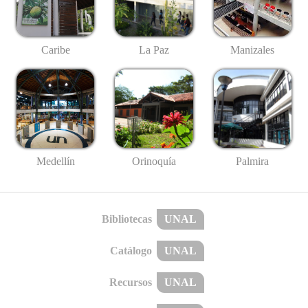
Caribe
La Paz
Manizales
Medellín
Palmira
Orinoquía
Bibliotecas
UNAL
Catálogo
UNAL
Recursos
UNAL