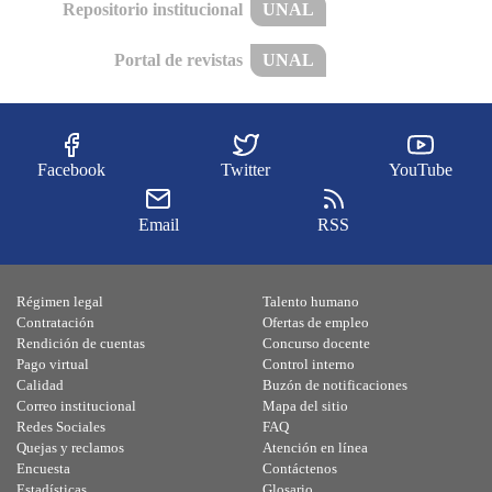
Repositorio institucional
UNAL
Portal de revistas
UNAL
Facebook
Twitter
YouTube
Email
RSS
Régimen legal
Talento humano
Contratación
Ofertas de empleo
Rendición de cuentas
Concurso docente
Pago virtual
Control interno
Calidad
Buzón de notificaciones
Correo institucional
Mapa del sitio
Redes Sociales
FAQ
Quejas y reclamos
Atención en línea
Encuesta
Contáctenos
Estadísticas
Glosario