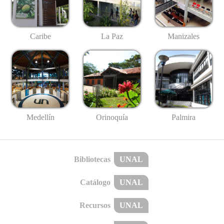
Caribe
La Paz
Manizales
Medellín
Palmira
Orinoquía
Bibliotecas
UNAL
Catálogo
UNAL
Recursos
UNAL