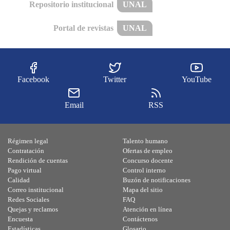
Repositorio institucional
UNAL
Portal de revistas
UNAL
Facebook
Twitter
YouTube
Email
RSS
Régimen legal
Talento humano
Contratación
Ofertas de empleo
Rendición de cuentas
Concurso docente
Pago virtual
Control interno
Calidad
Buzón de notificaciones
Correo institucional
Mapa del sitio
Redes Sociales
FAQ
Quejas y reclamos
Atención en línea
Encuesta
Contáctenos
Estadísticas
Glosario