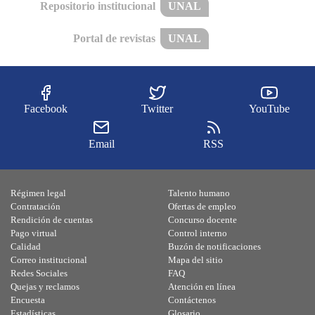
Repositorio institucional
UNAL
Portal de revistas
UNAL
Facebook
Twitter
YouTube
Email
RSS
Régimen legal
Talento humano
Contratación
Ofertas de empleo
Rendición de cuentas
Concurso docente
Pago virtual
Control interno
Calidad
Buzón de notificaciones
Correo institucional
Mapa del sitio
Redes Sociales
FAQ
Quejas y reclamos
Atención en línea
Encuesta
Contáctenos
Estadísticas
Glosario