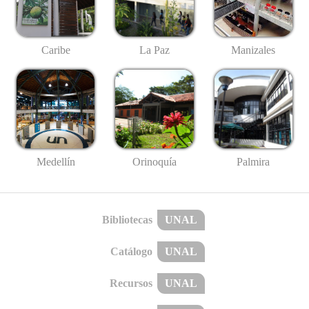
Caribe
La Paz
Manizales
Medellín
Palmira
Orinoquía
Bibliotecas
UNAL
Catálogo
UNAL
Recursos
UNAL