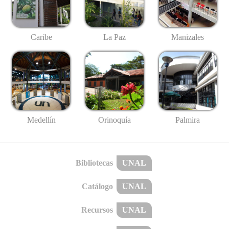
Caribe
La Paz
Manizales
Medellín
Palmira
Orinoquía
Bibliotecas
UNAL
Catálogo
UNAL
Recursos
UNAL