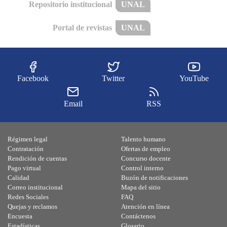
Repositorio institucional
UNAL
Portal de revistas
UNAL
Facebook
Twitter
YouTube
Email
RSS
Régimen legal
Talento humano
Contratación
Ofertas de empleo
Rendición de cuentas
Concurso docente
Pago virtual
Control interno
Calidad
Buzón de notificaciones
Correo institucional
Mapa del sitio
Redes Sociales
FAQ
Quejas y reclamos
Atención en línea
Encuesta
Contáctenos
Estadísticas
Glosario