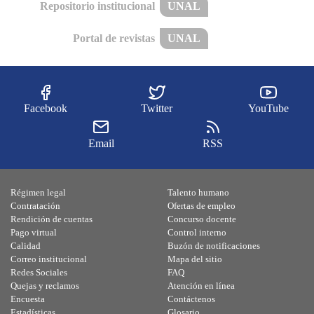
Repositorio institucional
UNAL
Portal de revistas
UNAL
Facebook
Twitter
YouTube
Email
RSS
Régimen legal
Talento humano
Contratación
Ofertas de empleo
Rendición de cuentas
Concurso docente
Pago virtual
Control interno
Calidad
Buzón de notificaciones
Correo institucional
Mapa del sitio
Redes Sociales
FAQ
Quejas y reclamos
Atención en línea
Encuesta
Contáctenos
Estadísticas
Glosario