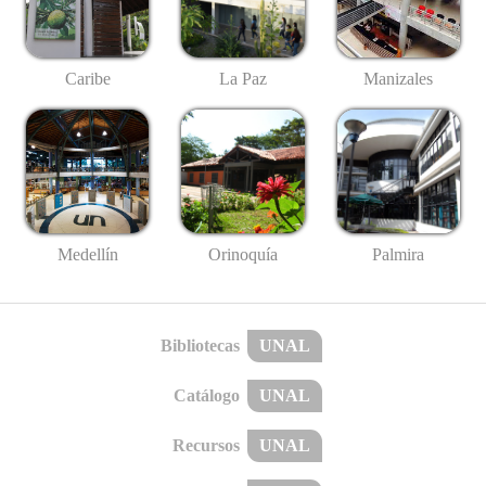
Caribe
La Paz
Manizales
Medellín
Palmira
Orinoquía
Bibliotecas
UNAL
Catálogo
UNAL
Recursos
UNAL