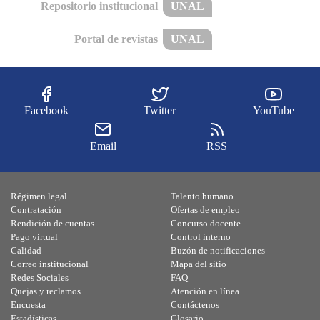
Repositorio institucional
UNAL
Portal de revistas
UNAL
Facebook
Twitter
YouTube
Email
RSS
Régimen legal
Talento humano
Contratación
Ofertas de empleo
Rendición de cuentas
Concurso docente
Pago virtual
Control interno
Calidad
Buzón de notificaciones
Correo institucional
Mapa del sitio
Redes Sociales
FAQ
Quejas y reclamos
Atención en línea
Encuesta
Contáctenos
Estadísticas
Glosario