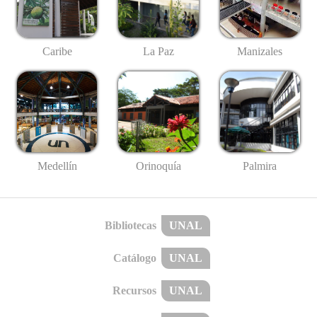
Caribe
La Paz
Manizales
Medellín
Palmira
Orinoquía
Bibliotecas
UNAL
Catálogo
UNAL
Recursos
UNAL