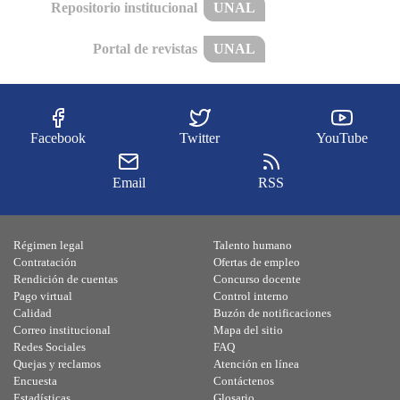
Repositorio institucional
UNAL
Portal de revistas
UNAL
Facebook
Twitter
YouTube
Email
RSS
Régimen legal
Talento humano
Contratación
Ofertas de empleo
Rendición de cuentas
Concurso docente
Pago virtual
Control interno
Calidad
Buzón de notificaciones
Correo institucional
Mapa del sitio
Redes Sociales
FAQ
Quejas y reclamos
Atención en línea
Encuesta
Contáctenos
Estadísticas
Glosario