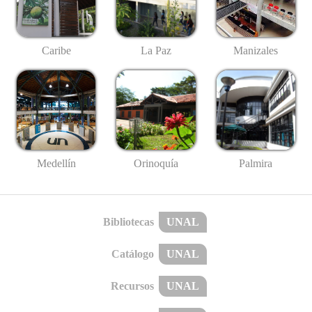
Caribe
La Paz
Manizales
Medellín
Palmira
Orinoquía
Bibliotecas
UNAL
Catálogo
UNAL
Recursos
UNAL