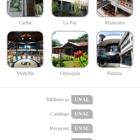
Caribe
La Paz
Manizales
Medellín
Palmira
Orinoquía
Bibliotecas
UNAL
Catálogo
UNAL
Recursos
UNAL