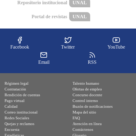
Repositorio institucional
UNAL
Portal de revistas
UNAL
Facebook
Twitter
YouTube
Email
RSS
Régimen legal
Talento humano
Contratación
Ofertas de empleo
Rendición de cuentas
Concurso docente
Pago virtual
Control interno
Calidad
Buzón de notificaciones
Correo institucional
Mapa del sitio
Redes Sociales
FAQ
Quejas y reclamos
Atención en línea
Encuesta
Contáctenos
Estadísticas
Glosario