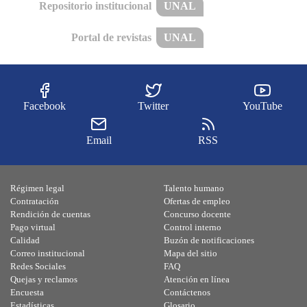
Repositorio institucional
UNAL
Portal de revistas
UNAL
Facebook
Twitter
YouTube
Email
RSS
Régimen legal
Talento humano
Contratación
Ofertas de empleo
Rendición de cuentas
Concurso docente
Pago virtual
Control interno
Calidad
Buzón de notificaciones
Correo institucional
Mapa del sitio
Redes Sociales
FAQ
Quejas y reclamos
Atención en línea
Encuesta
Contáctenos
Estadísticas
Glosario