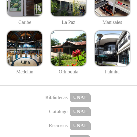
Caribe
La Paz
Manizales
Medellín
Palmira
Orinoquía
Bibliotecas
UNAL
Catálogo
UNAL
Recursos
UNAL