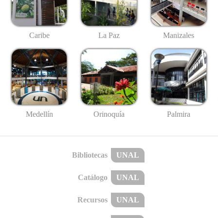
Caribe
La Paz
Manizales
Medellín
Palmira
Orinoquía
Bibliotecas
UNAL
Catálogo
UNAL
Recursos
UNAL