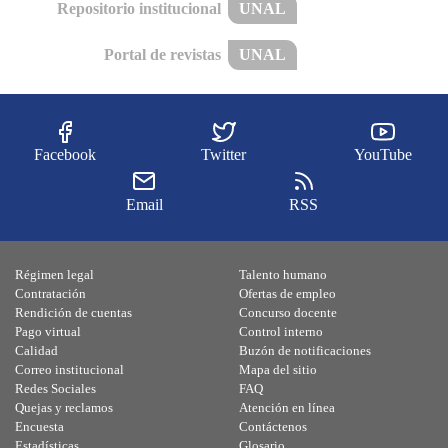
Repositorio institucional
UNAL
Portal de revistas
UNAL
Facebook
Twitter
YouTube
Email
RSS
Régimen legal
Talento humano
Contratación
Ofertas de empleo
Rendición de cuentas
Concurso docente
Pago virtual
Control interno
Calidad
Buzón de notificaciones
Correo institucional
Mapa del sitio
Redes Sociales
FAQ
Quejas y reclamos
Atención en línea
Encuesta
Contáctenos
Estadísticas
Glosario