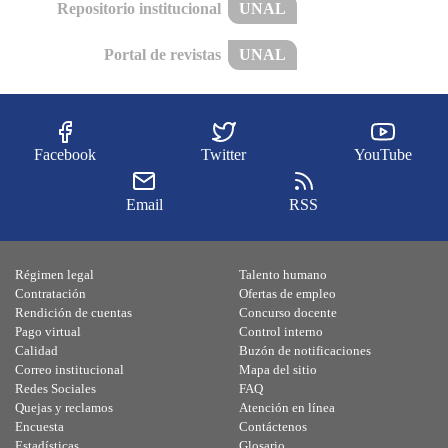
Repositorio institucional
UNAL
Portal de revistas
UNAL
Facebook
Twitter
YouTube
Email
RSS
Régimen legal
Talento humano
Contratación
Ofertas de empleo
Rendición de cuentas
Concurso docente
Pago virtual
Control interno
Calidad
Buzón de notificaciones
Correo institucional
Mapa del sitio
Redes Sociales
FAQ
Quejas y reclamos
Atención en línea
Encuesta
Contáctenos
Estadísticas
Glosario