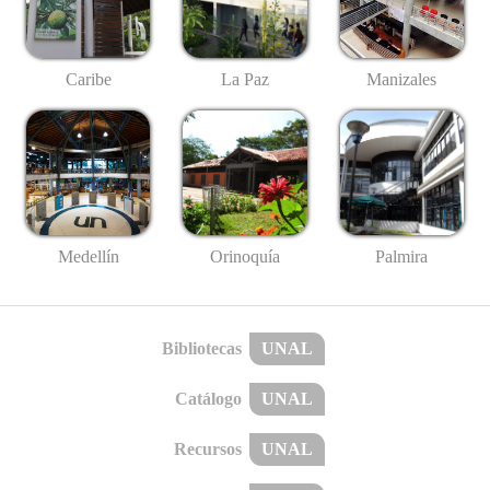
Caribe
La Paz
Manizales
Medellín
Palmira
Orinoquía
Bibliotecas
UNAL
Catálogo
UNAL
Recursos
UNAL