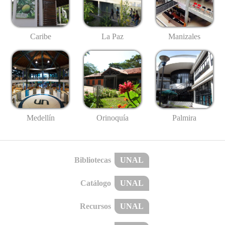
Caribe
La Paz
Manizales
Medellín
Palmira
Orinoquía
Bibliotecas
UNAL
Catálogo
UNAL
Recursos
UNAL