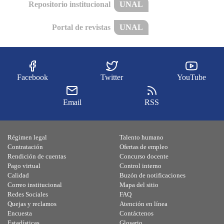
Repositorio institucional
UNAL
Portal de revistas
UNAL
Facebook
Twitter
YouTube
Email
RSS
Régimen legal
Talento humano
Contratación
Ofertas de empleo
Rendición de cuentas
Concurso docente
Pago virtual
Control interno
Calidad
Buzón de notificaciones
Correo institucional
Mapa del sitio
Redes Sociales
FAQ
Quejas y reclamos
Atención en línea
Encuesta
Contáctenos
Estadísticas
Glosario