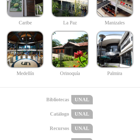
Caribe
La Paz
Manizales
Medellín
Palmira
Orinoquía
Bibliotecas
UNAL
Catálogo
UNAL
Recursos
UNAL