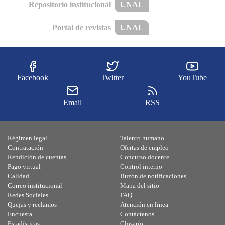
Repositorio institucional
UNAL
Portal de revistas
UNAL
Facebook
Twitter
YouTube
Email
RSS
Régimen legal
Talento humano
Contratación
Ofertas de empleo
Rendición de cuentas
Concurso docente
Pago virtual
Control interno
Calidad
Buzón de notificaciones
Correo institucional
Mapa del sitio
Redes Sociales
FAQ
Quejas y reclamos
Atención en línea
Encuesta
Contáctenos
Estadísticas
Glosario